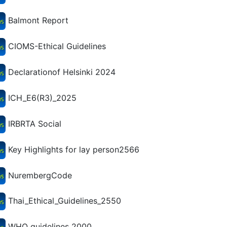
Balmont Report
CIOMS-Ethical Guidelines
Declarationof Helsinki 2024
ICH_E6(R3)_2025
IRBRTA Social
Key Highlights for lay person2566
NurembergCode
Thai_Ethical_Guidelines_2550
WHO guidelines 2000