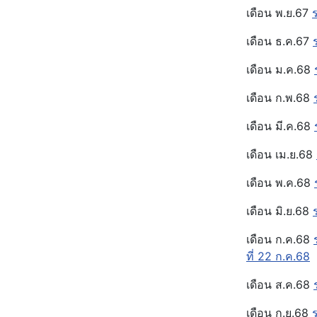
เดือน พ.ย.67
เดือน ธ.ค.67
เดือน ม.ค.68
เดือน ก.พ.68
เดือน มี.ค.68
เดือน เม.ย.68
เดือน พ.ค.68
เดือน มิ.ย.68
เดือน ก.ค.68
ที่ 22 ก.ค.68
เดือน ส.ค.68
เดือน ก.ย.68