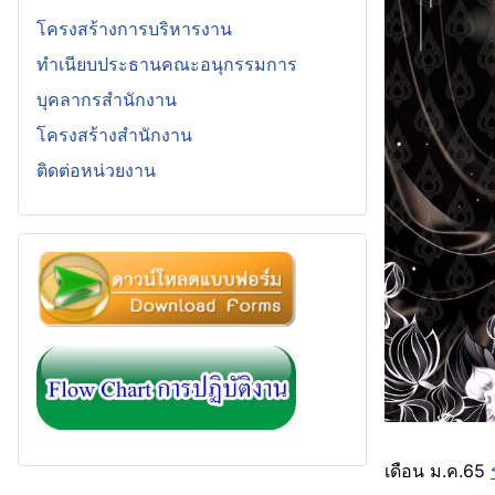
โครงสร้างการบริหารงาน
ทำเนียบประธานคณะอนุกรรมการ
บุคลากรสำนักงาน
โครงสร้างสำนักงาน
ติดต่อหน่วยงาน
เดือน ม.ค.65