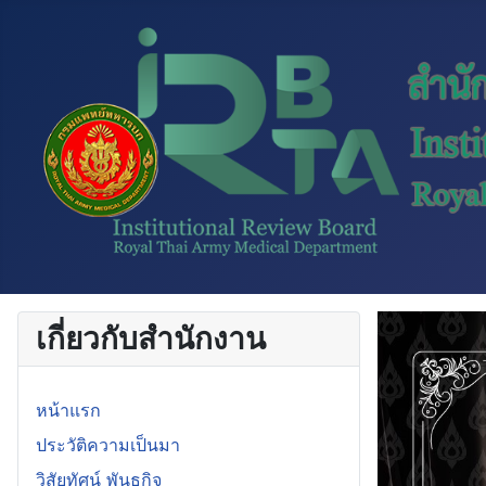
เกี่ยวกับสำนักงาน
หน้าแรก
ประวัติความเป็นมา
วิสัยทัศน์ พันธกิจ