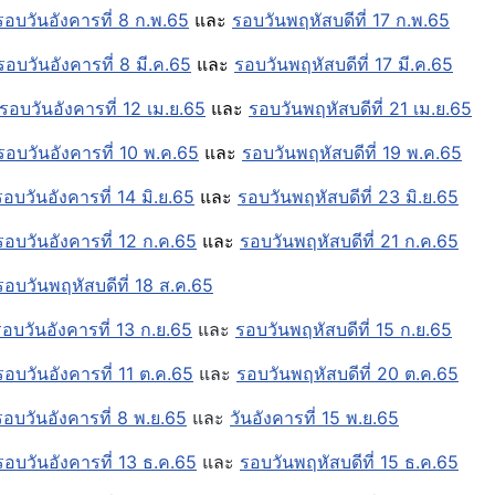
รอบวันอังคารที่ 8 ก.พ.65
และ
รอบวันพฤหัสบดีที่ 17 ก.พ.65
รอบวันอังคารที่ 8 มี.ค.65
และ
รอบวันพฤหัสบดีที่ 17 มี.ค.65
รอบวันอังคารที่ 12 เม.ย.65
และ
รอบวันพฤหัสบดีที่ 21 เม.ย.65
รอบวันอังคารที่ 10 พ.ค.65
และ
รอบวันพฤหัสบดีที่ 19 พ.ค.65
รอบวันอังคารที่ 14 มิ.ย.65
และ
รอบวันพฤหัสบดีที่ 23 มิ.ย.65
รอบวันอังคารที่ 12 ก.ค.65
และ
รอบวันพฤหัสบดีที่ 21 ก.ค.65
รอบวันพฤหัสบดีที่ 18 ส.ค.65
รอบวันอังคารที่ 13 ก.ย.65
และ
รอบวันพฤหัสบดีที่ 15 ก.ย.65
รอบวันอังคารที่ 11 ต.ค.65
และ
รอบวันพฤหัสบดีที่ 20 ต.ค.65
รอบวันอังคารที่ 8 พ.ย.65
และ
วันอังคารที่ 15 พ.ย.65
รอบวันอังคารที่ 13 ธ.ค.65
และ
รอบวันพฤหัสบดีที่ 15 ธ.ค.65