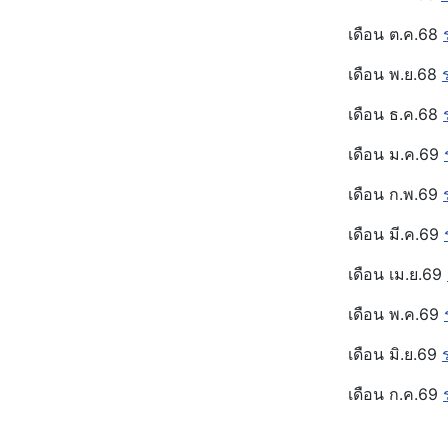
เดือน ต.ค.68
เดือน พ.ย.68
เดือน ธ.ค.68
เดือน ม.ค.69
เดือน ก.พ.69
เดือน มี.ค.69
เดือน เม.ย.69
เดือน พ.ค.69
เดือน มิ.ย.69
เดือน ก.ค.69