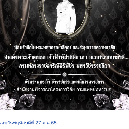
รอบวันพฤหัสบดีที่ 27 ม.ค.65