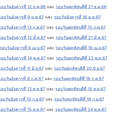
รอบวันอังคารที่ 12 ธ.ค.66
และ
รอบวันพฤหัสบดีที่ 21 ธ.ค.66
รอบวันอังคารที่ 9 ม.ค.67
และ
รอบวันอังคารที่ 16 ม.ค.67
รอบวันอังคารที่ 13 ก.พ.67
และ
รอบวันพฤหัสบดีที่ 15 ก.พ.67
รอบวันอังคารที่ 12 มี.ค.67
และ
รอบวันพฤหัสบดีที่ 21 มี.ค.67
รอบวันอังคารที่ 9 เม.ย.67
และ
รอบวันพฤหัสบดีที่ 18 เม.ย.67
รอบวันอังคารที่ 14 พ.ค.67
และ
รอบวันพฤหัสบดีที่ 23 พ.ค.67
อบวันอังคารที่ 11 มิ.ย.67
และ
รอบวันพฤหัสบดีที่ 20 มิ.ย.67
รอบวันอังคารที่ 9 ก.ค.67
และ
รอบวันพฤหัสบดีที่ 18 ก.ค.67
รอบวันอังคารที่ 13 ส.ค.67
และ
รอบวันพฤหัสบดีที่ 15 ส.ค.67
อบวันอังคารที่ 10 ก.ย.67
และ
รอบวันพฤหัสบดีที่ 19 ก.ย.67
รอบวันอังคารที่ 15 ต.ค.67
และ
รอบวันพฤหัสบดีที่ 24 ต.ค.67